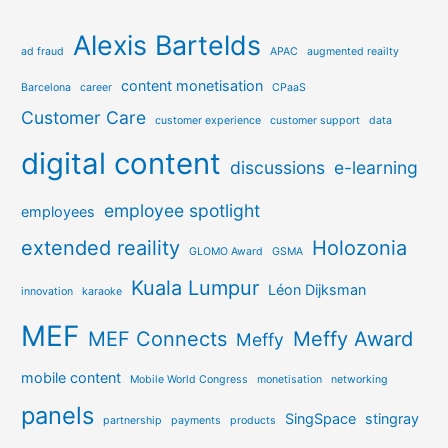
Alexis Bartelds
ad fraud
APAC
augmented reailty
content monetisation
Barcelona
career
CPaaS
Customer Care
customer experience
customer support
data
digital content
discussions
e-learning
employee spotlight
employees
extended reaility
Holozonia
GLOMO Award
GSMA
Kuala Lumpur
Léon Dijksman
innovation
karaoke
MEF
MEF Connects
Meffy Award
Meffy
mobile content
Mobile World Congress
monetisation
networking
panels
SingSpace
stingray
partnership
payments
products