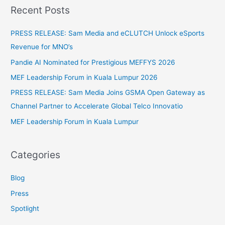
a
Recent Posts
r
c
PRESS RELEASE: Sam Media and eCLUTCH Unlock eSports
h
Revenue for MNO’s
f
Pandie AI Nominated for Prestigious MEFFYS 2026
o
MEF Leadership Forum in Kuala Lumpur 2026
r
PRESS RELEASE: Sam Media Joins GSMA Open Gateway as
:
Channel Partner to Accelerate Global Telco Innovatio
MEF Leadership Forum in Kuala Lumpur
Categories
Blog
Press
Spotlight